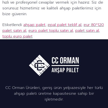
hızlı ve profesyonel cevaplar vermek için hazırız. Siz de
sorunsuz hizmetimiz ve kaliteli ahşap paletlerimiz için
bize güvenin.
Etiketlendi
ahşap palet
,
epal palet teklif al
,
eur 80*120
palet satın al
,
euro palet toplu satın al
,
palet satın al
,
toplu euro palet
CC Orman Ürünleri, geniş ürün yelpazesiyle her türlü
ahşap paleti üretme kapasitesine sahip bir
işletmedir.