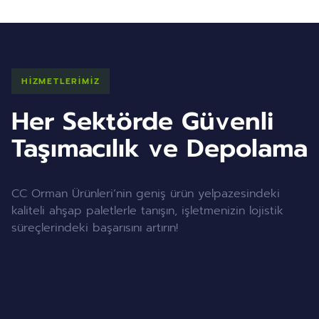
HİZMETLERİMİZ
Her Sektörde Güvenli
Taşımacılık ve Depolama
CC Orman Ürünleri’nin geniş ürün yelpazesindeki
kaliteli ahşap paletlerle tanışın, işletmenizin lojistik
süreçlerindeki başarısını artırın!